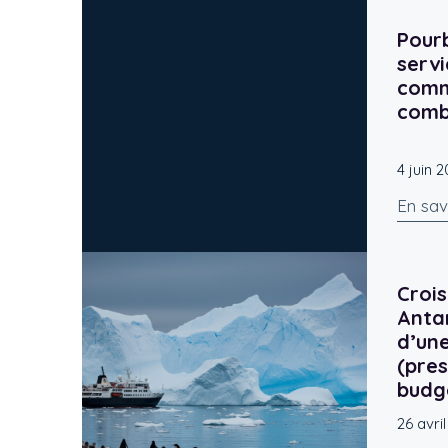
Pourb
servi
comm
comb
4 juin 
En sav
Crois
Antar
d’une
(pres
budg
26 avri