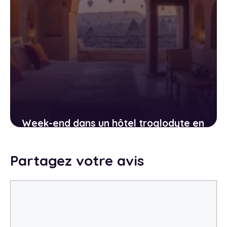
Week-end dans un hôtel troglodyte en
Cappadoce : une expérience hors du
temps
Partagez votre avis
11 avril 2026
Commentaire