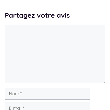
Cappadoce : une expérience hors du
temps
Partagez votre avis
11 avril 2026
Commentaire
Nom
E-