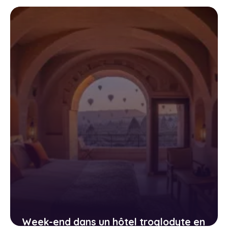
ryokan, minshuku et temples
bouddhistes
11 avril 2026
Week-end dans un hôtel troglodyte en