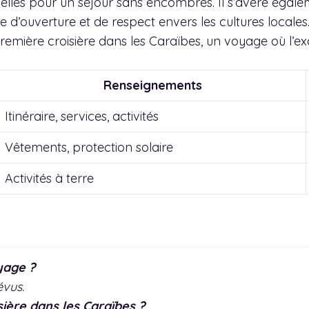
ielles pour un séjour sans encombres. Il s’avère éga
te d’ouverture et de respect envers les cultures locales
emière croisière dans les Caraïbes, un voyage où l’ex
Renseignements
Itinéraire, services, activités
Vêtements, protection solaire
Activités à terre
yage ?
évus.
ière dans les Caraïbes ?