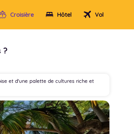
Croisière
Hôtel
Vol
 ?
se et d'une palette de cultures riche et