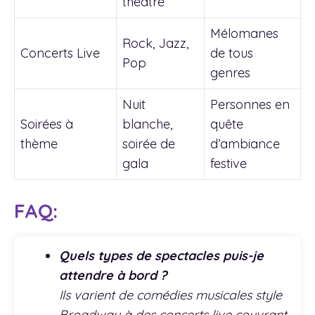
théâtre
Mélomanes
Rock, Jazz,
Concerts Live
de tous
Pop
genres
Nuit
Personnes en
Soirées à
blanche,
quête
thème
soirée de
d’ambiance
gala
festive
FAQ:
Quels types de spectacles puis-je
attendre à bord ?
Ils varient de comédies musicales style
Broadway à des concerts live couvrant