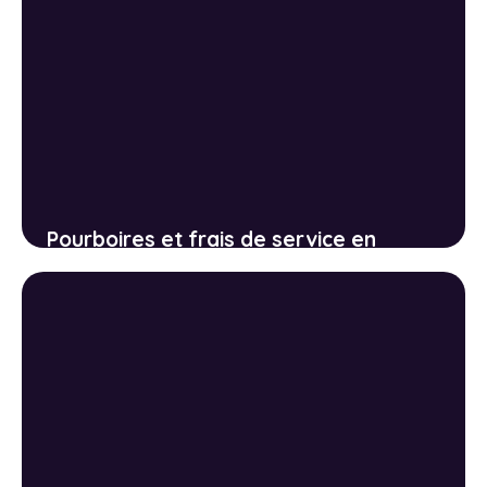
Pourboires et frais de service en
croisière : comment ça marche et
combien prévoir
4 juin 2026