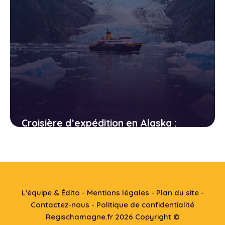
Croisière d’expédition en Alaska :
baleines, glaciers et ours bruns
14 avril 2026
L'équipe & Édito
-
Mentions légales
-
Plan du site
-
Contactez-nous
-
Politique de confidentialité
Regischamagne.fr
2026 Copyright ©